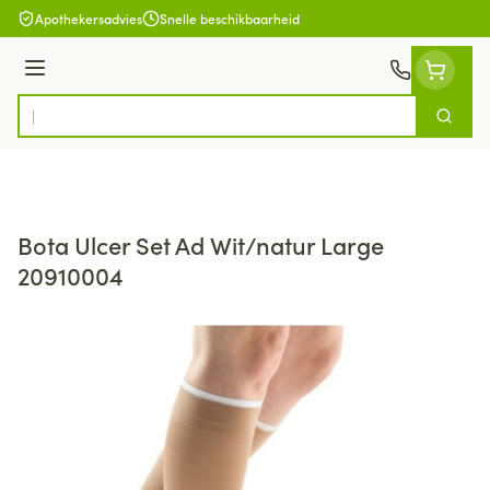
Ga naar de inhoud
Apothekersadvies
Snelle beschikbaarheid
Menu
Zoek
Product, merk, categorie...
Bota Ulcer Set Ad Wit/natur Large
20910004