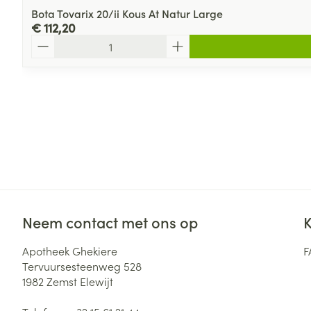
Bota Tovarix 20/ii Kous At Natur Large
€ 112,20
Aantal
Neem contact met ons op
K
Apotheek Ghekiere
F
Tervuursesteenweg 528
1982
Zemst Elewijt