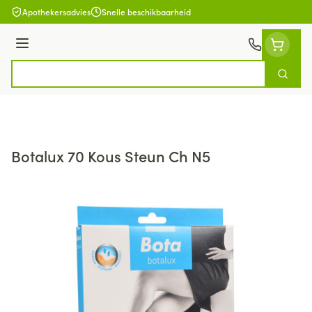
Ga naar de inhoud
Apothekersadvies
Snelle beschikbaarheid
Menu
Zoek
Product, merk, categorie...
Botalux 70 Kous Steun Ch N5