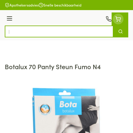
Ga naar de inhoud
Apothekersadvies
Snelle beschikbaarheid
Menu
Zoek
Product, merk, categorie...
Botalux 70 Panty Steun Fumo N4