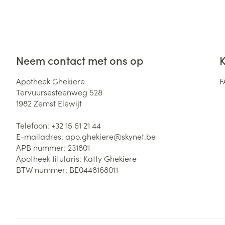
Neem contact met ons op
K
Apotheek Ghekiere
F
Tervuursesteenweg 528
1982
Zemst Elewijt
Telefoon:
+32 15 61 21 44
E-mailadres:
apo.ghekiere@
skynet.be
APB nummer:
231801
Apotheek titularis:
Katty Ghekiere
BTW nummer:
BE0448168011