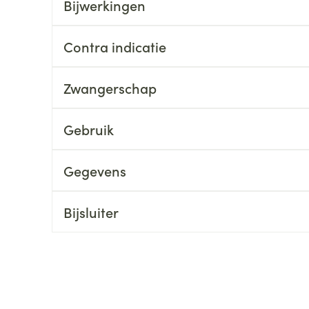
Bijwerkingen
ging
Supplementen
Insectenwe
Mondmaskers
middelen
Contra indicatie
ssen
 -
Zwangerschap
id
Gebruik
d
Gegevens
Bijsluiter
Zelfbruiner
Scheren