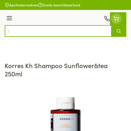
Ga naar de inhoud
Apothekersadvies
Snelle beschikbaarheid
Menu
Zoek
Product, merk, categorie...
Korres Kh Shampoo Sunflower&tea
250ml