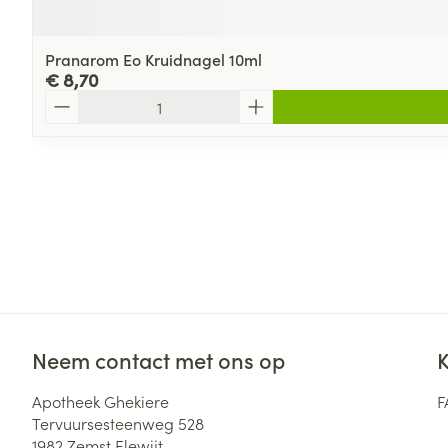
Pranarom Eo Kruidnagel 10ml
€ 8,70
Aantal
Neem contact met ons op
K
Apotheek Ghekiere
F
Tervuursesteenweg 528
1982
Zemst Elewijt