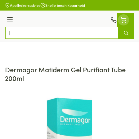
Ga naar de inhoud
Apothekersadvies
Snelle beschikbaarheid
Menu
Zoek
Product, merk, categorie...
Dermagor Matiderm Gel Purifiant Tube
200ml