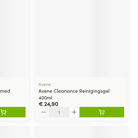
rende
Parfums en
geurproducten
Avene
omed
Avene Cleanance Reinigingsgel
400ml
CBD
€ 24,90
Aantal