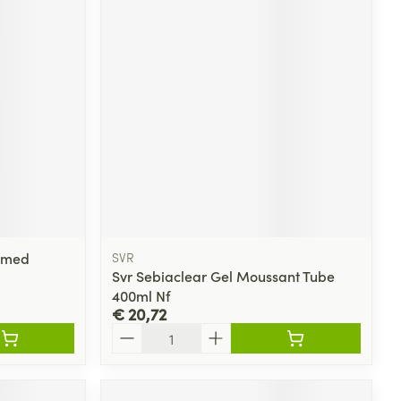
omed
SVR
Svr Sebiaclear Gel Moussant Tube
400ml Nf
€ 20,72
Aantal