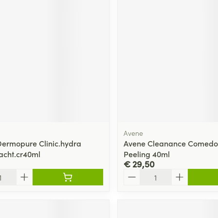
ging
Supplementen
Insectenwe
Mondmaskers
middelen
ssen
 -
id
d
Avene
Dermopure Clinic.hydra
Avene Cleanance Comed
acht.cr40ml
Peeling 40ml
Zelfbruiner
Scheren
€ 29,50
Aantal