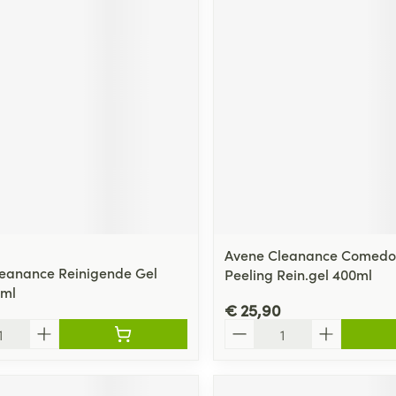
Avene Cleanance Comed
eanance Reinigende Gel
Peeling Rein.gel 400ml
0ml
€ 25,90
Aantal