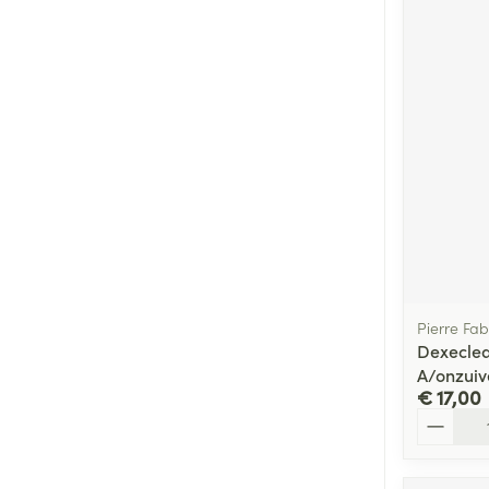
Pierre Fa
Dexeclea
A/onzui
€ 17,00
Aantal