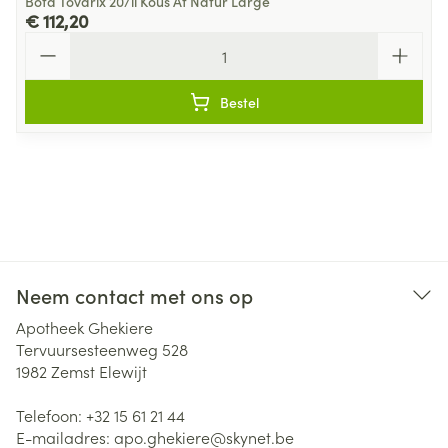
Bota Tovarix 20/ii Kous At Natur Large
€ 112,20
Aantal
Bestel
Neem contact met ons op
Apotheek Ghekiere
Tervuursesteenweg 528
1982
Zemst Elewijt
Telefoon:
+32 15 61 21 44
E-mailadres:
apo.ghekiere@
skynet.be