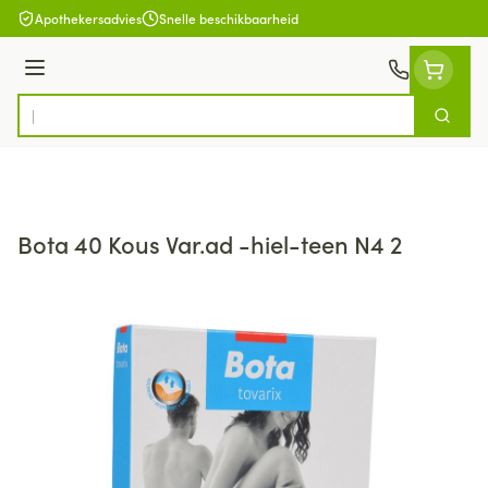
Ga naar de inhoud
Apothekersadvies
Snelle beschikbaarheid
Menu
Zoek
Product, merk, categorie...
Bota 40 Kous Var.ad -hiel-teen N4 2