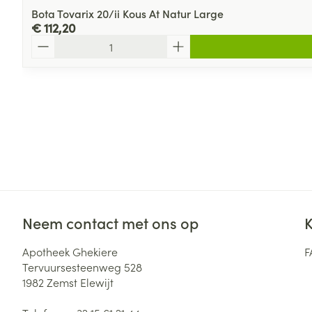
Bota Tovarix 20/ii Kous At Natur Large
€ 112,20
Aantal
Neem contact met ons op
K
Apotheek Ghekiere
F
Tervuursesteenweg 528
1982
Zemst Elewijt