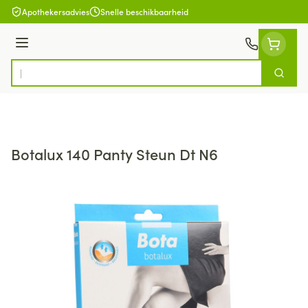
Ga naar de inhoud
Apothekersadvies
Snelle beschikbaarheid
Menu
Zoek
Product, merk, categorie...
Botalux 140 Panty Steun Dt N6