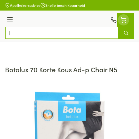
Ga naar de inhoud
Apothekersadvies
Snelle beschikbaarheid
Menu
Zoek
Product, merk, categorie...
Botalux 70 Korte Kous Ad-p Chair N5