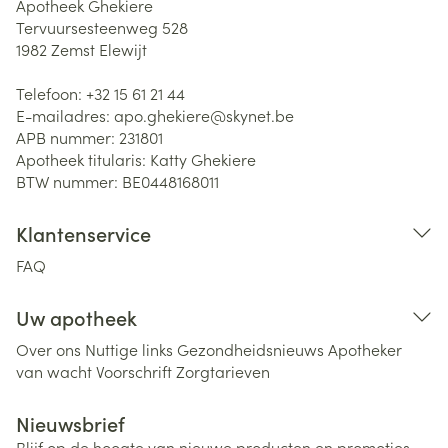
Apotheek Ghekiere
Tervuursesteenweg 528
1982
Zemst Elewijt
Telefoon:
+32 15 61 21 44
E-mailadres:
apo.ghekiere@
skynet.be
APB nummer:
231801
Apotheek titularis:
Katty Ghekiere
BTW nummer:
BE0448168011
Klantenservice
FAQ
Uw apotheek
Over ons
Nuttige links
Gezondheidsnieuws
Apotheker
van wacht
Voorschrift
Zorgtarieven
Nieuwsbrief
Blijf op de hoogte van nieuwe producten en promoties