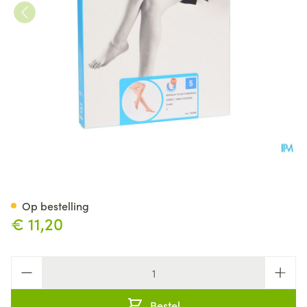
Botalux 70 Korte Kous Ad-p C
Op bestelling
€ 11,20
Aantal
Bestel