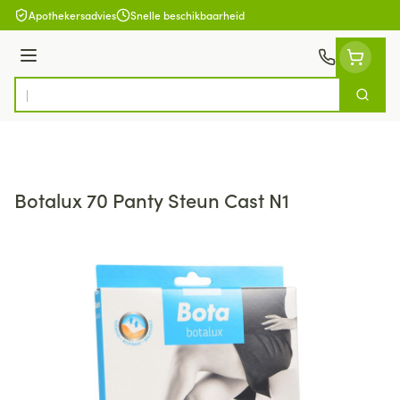
Ga naar de inhoud
Apothekersadvies
Snelle beschikbaarheid
Menu
Zoek
Product, merk, categorie...
Botalux 70 Panty Steun Cast N1