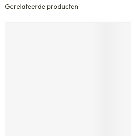
Gerelateerde producten
Navigeren door de elementen van de carrousel is mogelijk m
Druk om carrousel over te slaan
Druk op om naar carrouselnavigatie te gaan