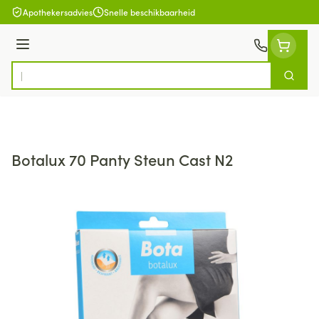
Ga naar de inhoud
Apothekersadvies
Snelle beschikbaarheid
Menu
Zoek
Product, merk, categorie...
Botalux 70 Panty Steun Cast N2