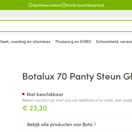
Apothekersadvies
Snelle beschikbaarheid
Dieet, voeding en vitamines
Thuiszorg en EHBO
Schoonheid, verzo
en
lsel
Lichaamsverzorging
Voeding
Baby
Prostaat
Bachbloesem
Kousen, panty's en sokken
Dierenvoeding
Hoest
Lippen
Vitamines e
Kinderen
Menopauze
Oliën
Lingerie
Supplemen
Pijn en koor
ce Opaque N3
Botalux 70 Panty Steun 
supplement
, verzorging en hygiëne categorie
warren
nger
lingerie
ectenbeten
Bad en douche
Thee, Kruidenthee
Fopspenen en accessoires
Kousen
Hond
Droge hoest
Voedend
Luizen
BH's
baby - kind
Vitamine A
Snurken
Spieren en 
ar en
 en
Deodorant
Babyvoeding
Luiers
Panty's
Kat
Diepzittende slijmhoest
Koortsblaze
Tanden
Zwangersch
Niet beschikbaar
Antioxydant
Neem contact op met ons via telefoon of e-mail, dan bek
ding en vitamines categorie
rging
binaties
incet
Zeer droge, geïrriteerde
Sportvoeding
Tandjes
Sokken
Andere dieren
Combinatie droge hoest en
Verzorging 
€ 23,30
Aminozuren
& gel
huid en huidproblemen
slijmhoest
supplementen
Specifieke voeding
Voeding - melk
Vitamines 
Pillendozen
Batterijen
Calcium
n
Ontharen en epileren
Massagebalsem en
hap en kinderen categorie
Toon meer
Toon meer
Toon meer
Bekijk alle producten van Bota
inhalatie
en
Kruidenthee
Kat
Licht- en w
Duiven en v
Toon meer
Toon meer