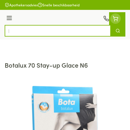
Ga naar de inhoud
Apothekersadvies
Snelle beschikbaarheid
Menu
Zoek
Product, merk, categorie...
Botalux 70 Stay-up Glace N6