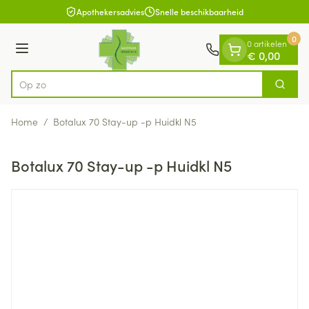
Dia 1 van 1
Ga naar de inhoud
Apothekersadvies
Snelle beschikbaarheid
0
0 artikelen
Menu
€ 0,00
Op zoek n
Zoek
Product, merk, categorie...
Home
/
Botalux 70 Stay-up -p Huidkl N5
Botalux 70 Stay-up -p Huidkl N5