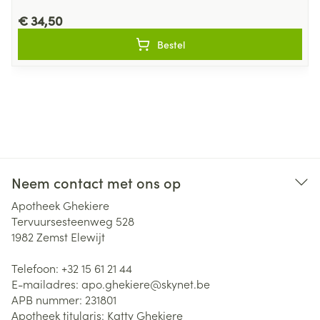
€ 34,50
Bestel
Neem contact met ons op
Apotheek Ghekiere
Tervuursesteenweg 528
1982
Zemst Elewijt
Telefoon:
+32 15 61 21 44
E-mailadres:
apo.ghekiere@
skynet.be
APB nummer:
231801
Apotheek titularis:
Katty Ghekiere