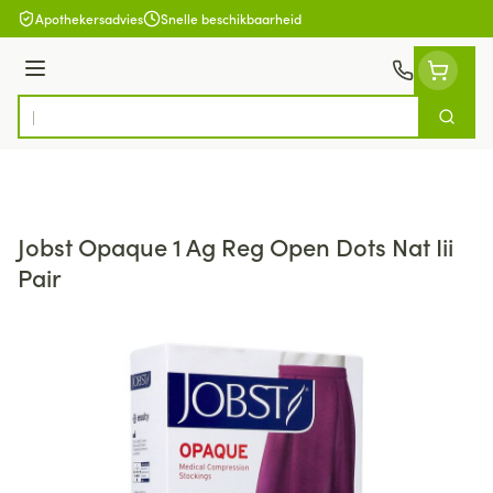
Ga naar de inhoud
Apothekersadvies
Snelle beschikbaarheid
Menu
Zoek
Product, merk, categorie...
Jobst Opaque 1 Ag Reg Open Dots Nat Iii
Pair