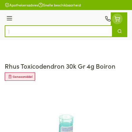
Ga naar de inhoud
Apothekersadvies
Snelle beschikbaarheid
Menu
Zoek
Product, merk, categorie...
Rhus Toxicodendron 30k Gr 4g Boiron
Geneesmiddel