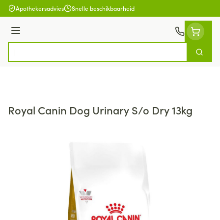
Ga naar de inhoud
Apothekersadvies
Snelle beschikbaarheid
Menu
Zoek
Product, merk, categorie...
Royal Canin Dog Urinary S/o Dry 13kg