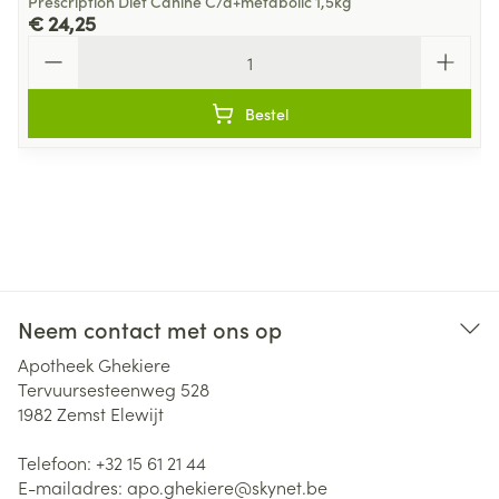
Prescription Diet Canine C/d+metabolic 1,5kg
€ 24,25
Aantal
Bestel
Neem contact met ons op
Apotheek Ghekiere
Tervuursesteenweg 528
1982
Zemst Elewijt
Telefoon:
+32 15 61 21 44
E-mailadres:
apo.ghekiere@
skynet.be