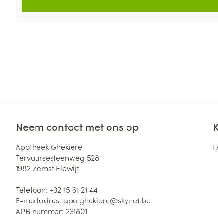
Neem contact met ons op
K
Apotheek Ghekiere
F
Tervuursesteenweg 528
1982
Zemst Elewijt
Telefoon:
+32 15 61 21 44
E-mailadres:
apo.ghekiere@
skynet.be
APB nummer:
231801