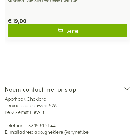
Suprima 1205 Slip Pvc Unisex Wit T36
€ 19,00
Bestel
Neem contact met ons op
Apotheek Ghekiere
Tervuursesteenweg 528
1982
Zemst Elewijt
Telefoon:
+32 15 61 21 44
E-mailadres:
apo.ghekiere@
skynet.be