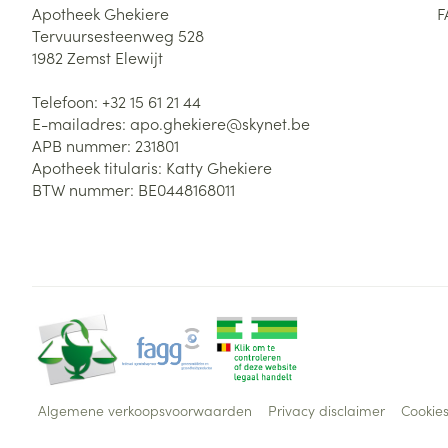
Apotheek Ghekiere
F
Tervuursesteenweg 528
1982
Zemst Elewijt
Telefoon:
+32 15 61 21 44
E-mailadres:
apo.ghekiere@
skynet.be
APB nummer:
231801
Apotheek titularis:
Katty Ghekiere
BTW nummer:
BE0448168011
Algemene verkoopsvoorwaarden
Privacy disclaimer
Cookie