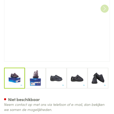
View larger image
View larger image
View larger image
View larger image
View lar
Tecnica 3a-b Comfort Grijs M
Niet beschikbaar
Neem contact op met ons via telefoon of e-mail, dan bekijken
we samen de mogelijkheden.