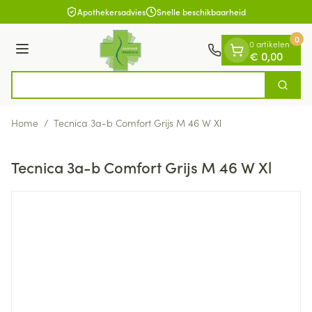
Dia 1 van 1
Ga naar de inhoud
Apothekersadvies
Snelle beschikbaarheid
0
0 artikelen
Menu
€ 0,00
Zoek
Product, merk, categorie...
Home
/
Tecnica 3a-b Comfort Grijs M 46 W Xl
Tecnica 3a-b Comfort Grijs M 46 W Xl