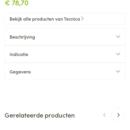
€ 78,70
Bekijk alle producten van Tecnica
Beschrijving
Indicatie
Gegevens
CNK
3541018
Organisaties
Bota
Gerelateerde producten
Merken
Tecnica