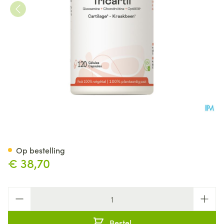
Tricartil Be Life Nf Gel 120
Op bestelling
€ 38,70
Aantal
Bestel