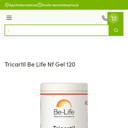
Ga naar de inhoud
Apothekersadvies
Snelle beschikbaarheid
Menu
Zoek
Product, merk, categorie...
Tricartil Be Life Nf Gel 120