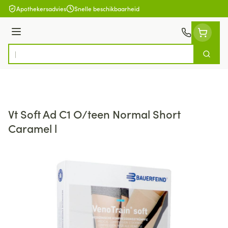
Ga naar de inhoud
Apothekersadvies
Snelle beschikbaarheid
Menu
Zoek
Product, merk, categorie...
Vt Soft Ad C1 O/teen Normal Short
Caramel l