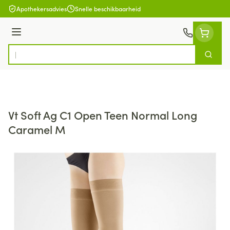
Ga naar de inhoud
Apothekersadvies
Snelle beschikbaarheid
Menu
Zoek
Product, merk, categorie...
Vt Soft Ag C1 Open Teen Normal Long
Caramel M