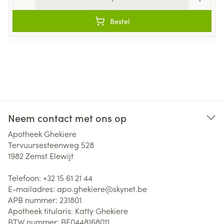
Bestel
Neem contact met ons op
Apotheek Ghekiere
Tervuursesteenweg 528
1982
Zemst Elewijt
Telefoon:
+32 15 61 21 44
E-mailadres:
apo.ghekiere@
skynet.be
APB nummer:
231801
Apotheek titularis:
Katty Ghekiere
BTW nummer:
BE0448168011