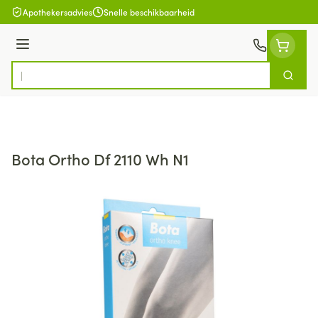
Ga naar de inhoud
Apothekersadvies
Snelle beschikbaarheid
Menu
Zoek
Product, merk, categorie...
Bota Ortho Df 2110 Wh N1