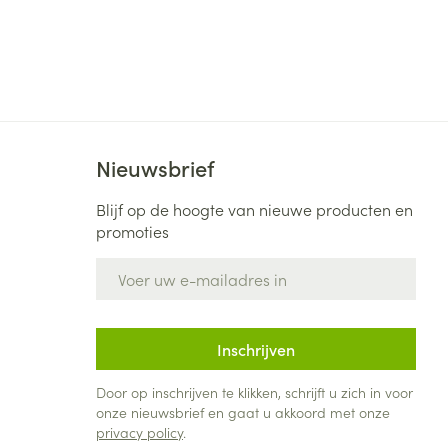
Bed
ng zon
Doorliggen - decubitis
Toon meer
ie
Urinewegen
id, spanning
Stoppen met roken
Nieuwsbrief
 en intieme
Gezichtsreiniging -
ontschminken
n Orthopedie
Instrumenten
Blijf op de hoogte van nieuwe producten en
sche
promoties
n anticonceptie
Reinigingsmelk, - crème, -
Anti tumor middelen
olie en gel
E-mail adres
jn
Tonic - lotion
zorging
Anesthesie
Micellair water
Inschrijven
Specifiek voor de ogen
t
ie
Diverse geneesmiddelen
Door op inschrijven te klikken, schrijft u zich in voor
Toon meer
onze nieuwsbrief en gaat u akkoord met onze
privacy policy
.