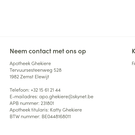
Zuurstof
Eelt
Eksteroog - lik
Ademhalingsste
Toon meer
Spieren en gew
Neem contact met ons op
K
Specifiek voor
Naalden en spu
Apotheek Ghekiere
F
Lichaamsverzo
Tervuursesteenweg 528
Infecties
Spuiten
Deodorant
1982
Zemst Elewijt
Oplossing voor 
Gezichtsverzor
Telefoon:
+32 15 61 21 44
Naalden
Luizen
E-mailadres:
apo.ghekiere@
skynet.be
APB nummer:
231801
Naalden voor i
Apotheek titularis:
Katty Ghekiere
pennaalden
Diagnostica
BTW nummer:
BE0448168011
Toon meer