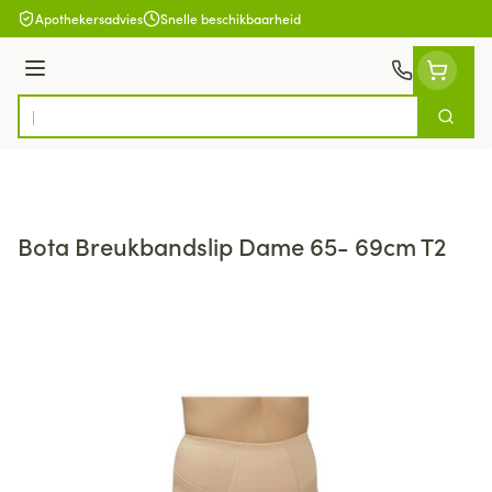
Ga naar de inhoud
Apothekersadvies
Snelle beschikbaarheid
Menu
Zoek
Product, merk, categorie...
Bota Breukbandslip Dame 65- 69cm T2