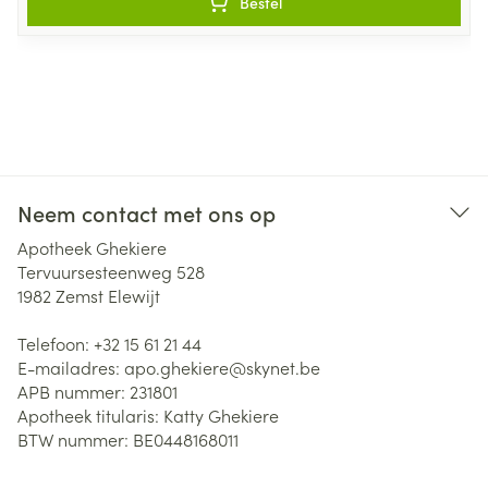
Bestel
Neem contact met ons op
Apotheek Ghekiere
Tervuursesteenweg 528
1982
Zemst Elewijt
Telefoon:
+32 15 61 21 44
E-mailadres:
apo.ghekiere@
skynet.be
APB nummer:
231801
Apotheek titularis:
Katty Ghekiere
BTW nummer:
BE0448168011