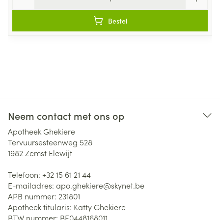
Bestel
Neem contact met ons op
Apotheek Ghekiere
Tervuursesteenweg 528
1982
Zemst Elewijt
Telefoon:
+32 15 61 21 44
E-mailadres:
apo.ghekiere@
skynet.be
APB nummer:
231801
Apotheek titularis:
Katty Ghekiere
BTW nummer:
BE0448168011