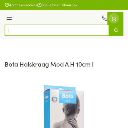
Ga naar de inhoud
Apothekersadvies
Snelle beschikbaarheid
Menu
Zoek
Product, merk, categorie...
Bota Halskraag Mod A H 10cm l