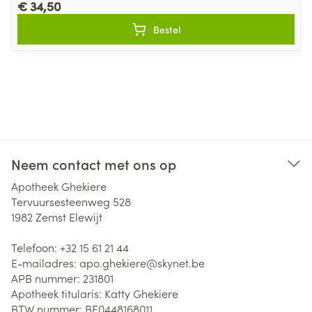
€ 34,50
Bestel
Neem contact met ons op
Apotheek Ghekiere
Tervuursesteenweg 528
1982
Zemst Elewijt
Telefoon:
+32 15 61 21 44
E-mailadres:
apo.ghekiere@
skynet.be
APB nummer:
231801
Apotheek titularis:
Katty Ghekiere
BTW nummer:
BE0448168011