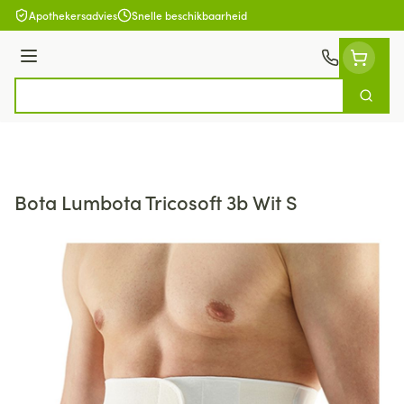
Ga naar de inhoud
Apothekersadvies
Snelle beschikbaarheid
Menu
Zoek
Product, merk, categorie...
Bota Lumbota Tricosoft 3b Wit S