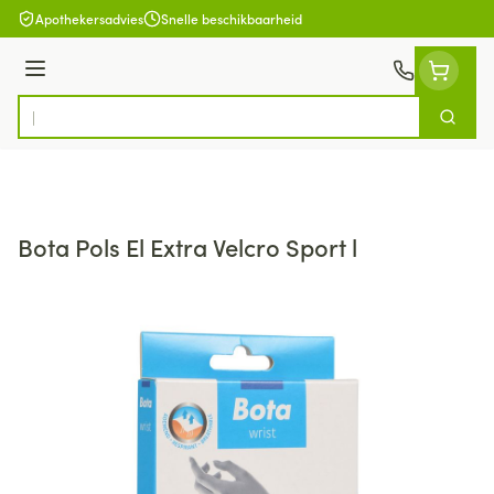
Ga naar de inhoud
Apothekersadvies
Snelle beschikbaarheid
Menu
Zoek
Product, merk, categorie...
Bota Pols El Extra Velcro Sport l