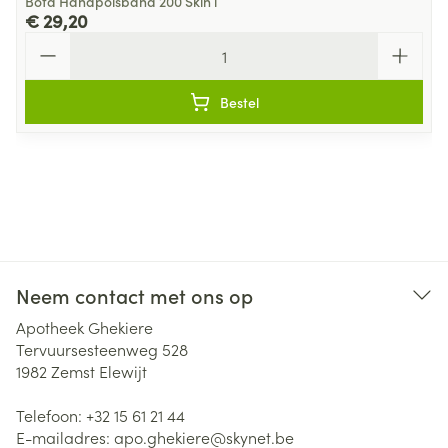
Bota Handpolsband 200 Skin l
€ 29,20
Aantal
Bestel
Neem contact met ons op
Apotheek Ghekiere
Tervuursesteenweg 528
1982
Zemst Elewijt
Telefoon:
+32 15 61 21 44
E-mailadres:
apo.ghekiere@
skynet.be