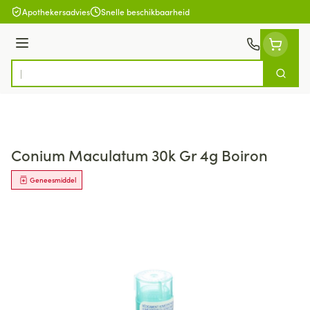
Ga naar de inhoud
Apothekersadvies
Snelle beschikbaarheid
Menu
Zoek
Product, merk, categorie...
Conium Maculatum 30k Gr 4g Boiron
Geneesmiddel