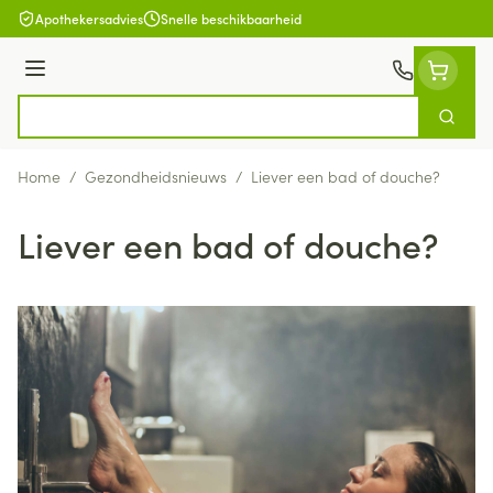
Ga naar de inhoud
Apothekersadvies
Snelle beschikbaarheid
Menu
Zoek
Product, merk, categorie...
Home
/
Gezondheidsnieuws
/
Liever een bad of douche?
Liever een bad of douche?