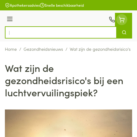
Ga naar de inhoud
Apothekersadvies
Snelle beschikbaarheid
Menu
Zoek
Product, merk, categorie...
Home
/
Gezondheidsnieuws
/
Wat zijn de gezondheidsrisico's bij
Wat zijn de
gezondheidsrisico's bij een
luchtvervuilingspiek?