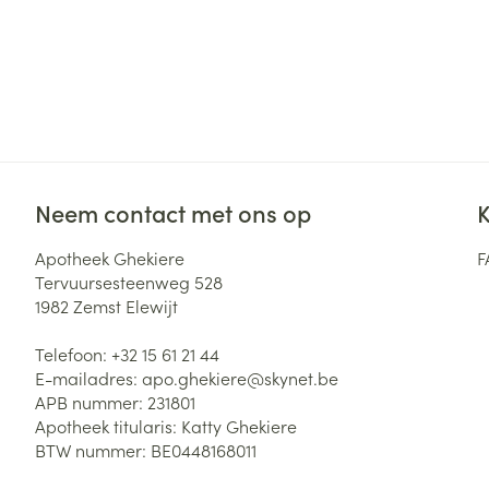
Neem contact met ons op
K
Apotheek Ghekiere
F
Tervuursesteenweg 528
1982
Zemst Elewijt
Telefoon:
+32 15 61 21 44
E-mailadres:
apo.ghekiere@
skynet.be
APB nummer:
231801
Apotheek titularis:
Katty Ghekiere
BTW nummer:
BE0448168011