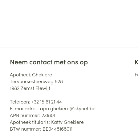
Neem contact met ons op
K
Apotheek Ghekiere
F
Tervuursesteenweg 528
1982
Zemst Elewijt
Telefoon:
+32 15 61 21 44
E-mailadres:
apo.ghekiere@
skynet.be
APB nummer:
231801
Apotheek titularis:
Katty Ghekiere
BTW nummer:
BE0448168011