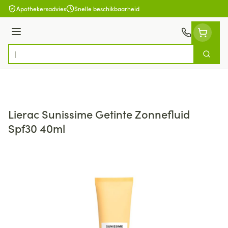
Ga naar de inhoud
Apothekersadvies
Snelle beschikbaarheid
Menu
Zoek
Product, merk, categorie...
Lierac Sunissime Getinte Zonnefluid
Spf30 40ml