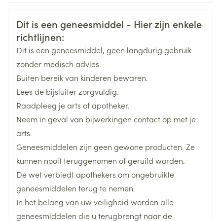
CNK
3100666
Veiligheidsinformatie
Dit is een geneesmiddel - Hier zijn enkele
richtlijnen:
Organisaties
Boiron
Dit is een geneesmiddel, geen langdurig gebruik
Merken
Boiron
zonder medisch advies.
Buiten bereik van kinderen bewaren.
Breedte
17 mm
Lees de bijsluiter zorgvuldig.
Raadpleeg je arts of apotheker.
Lengte
59 mm
Neem in geval van bijwerkingen contact op met je
arts.
Diepte
15 mm
Geneesmiddelen zijn geen gewone producten. Ze
kunnen nooit teruggenomen of geruild worden.
Hoeveelheid
De wet verbiedt apothekers om ongebruikte
4
Verpakking
geneesmiddelen terug te nemen.
In het belang van uw veiligheid worden alle
Behoud
Kamertemperatuur (15°C - 25°C)
geneesmiddelen die u terugbrengt naar de