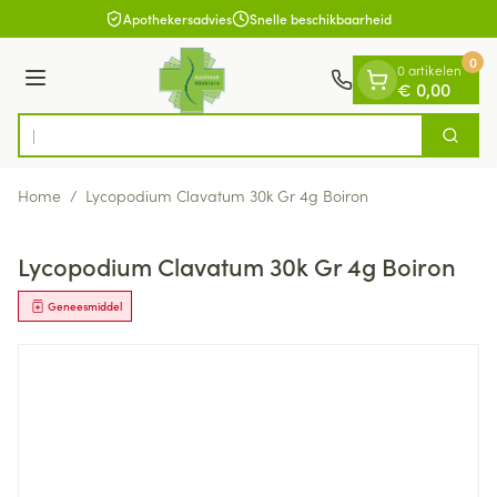
Dia 1 van 1
Ga naar de inhoud
Apothekersadvies
Snelle beschikbaarheid
0
0 artikelen
Menu
€ 0,00
Zoek
Product, merk, categorie...
Home
/
Lycopodium Clavatum 30k Gr 4g Boiron
Lycopodium Clavatum 30k Gr 4g Boiron
Geneesmiddel