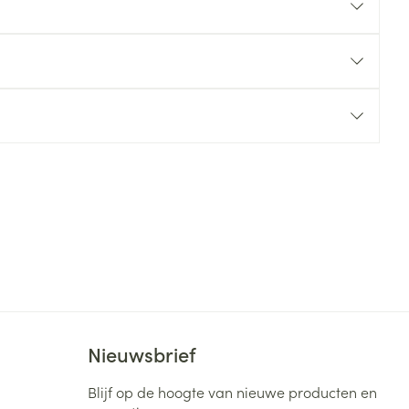
rende
Parfums en
geurproducten
CBD
Nieuwsbrief
Blijf op de hoogte van nieuwe producten en