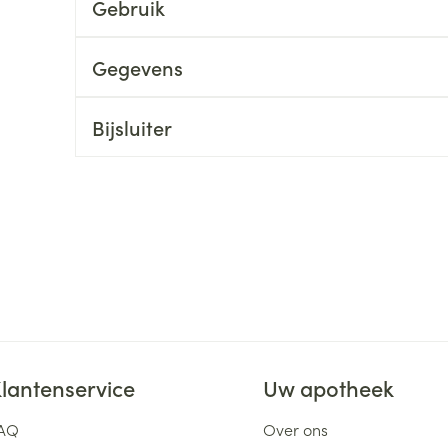
Gebruik
ging
Supplementen
Insectenwe
Mondmaskers
middelen
Gegevens
ssen
 -
Bijsluiter
id
d
Zelfbruiner
Scheren
lantenservice
Uw apotheek
AQ
Over ons