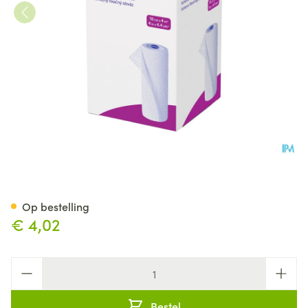
Peha Haft Latexfree 10cmx 4
Op bestelling
€ 4,02
Aantal
Bestel