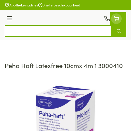
Ga naar de inhoud
Apothekersadvies
Snelle beschikbaarheid
Menu
Zoek
Product, merk, categorie...
Peha Haft Latexfree 10cmx 4m 1 3000410