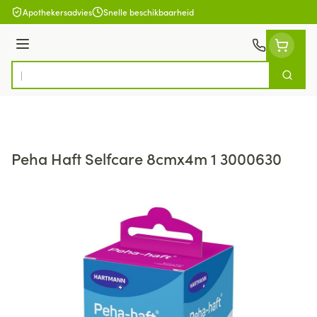
Ga naar de inhoud
Apothekersadvies
Snelle beschikbaarheid
Menu
Zoek
Product, merk, categorie...
Peha Haft Selfcare 8cmx4m 1 3000630