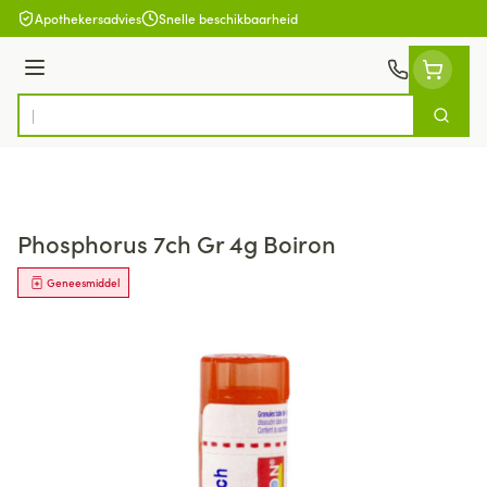
Ga naar de inhoud
Apothekersadvies
Snelle beschikbaarheid
Menu
Zoek
Product, merk, categorie...
Phosphorus 7ch Gr 4g Boiron
Geneesmiddel