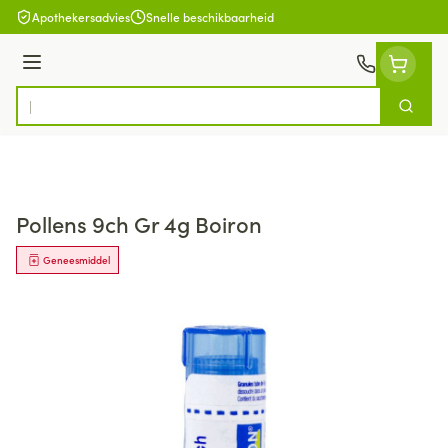
Ga naar de inhoud
Apothekersadvies
Snelle beschikbaarheid
Menu
Zoek
Product, merk, categorie...
Pollens 9ch Gr 4g Boiron
Geneesmiddel