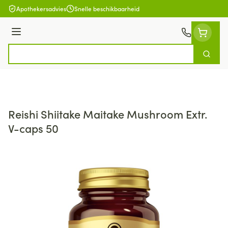
Ga naar de inhoud
Apothekersadvies
Snelle beschikbaarheid
Menu
Zoek
Product, merk, categorie...
Reishi Shiitake Maitake Mushroom Extr.
V-caps 50