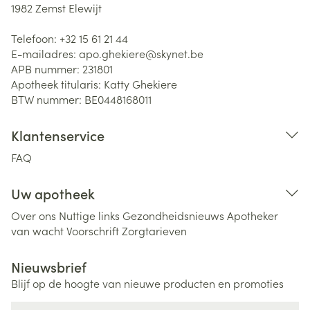
1982
Zemst Elewijt
Telefoon:
+32 15 61 21 44
E-mailadres:
apo.ghekiere@
skynet.be
APB nummer:
231801
Apotheek titularis:
Katty Ghekiere
BTW nummer:
BE0448168011
Klantenservice
FAQ
Uw apotheek
Over ons
Nuttige links
Gezondheidsnieuws
Apotheker
van wacht
Voorschrift
Zorgtarieven
Nieuwsbrief
Blijf op de hoogte van nieuwe producten en promoties
E-mail adres