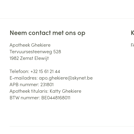
Zuurstof
Eelt
Eksteroog - lik
Ademhalingsste
Toon meer
Neem contact met ons op
K
Spieren en gew
Apotheek Ghekiere
F
Tervuursesteenweg 528
Specifiek voor
1982
Zemst Elewijt
Naalden en spu
Lichaamsverzo
Telefoon:
+32 15 61 21 44
Infecties
Spuiten
Deodorant
E-mailadres:
apo.ghekiere@
skynet.be
Oplossing voor 
APB nummer:
231801
Gezichtsverzor
Apotheek titularis:
Katty Ghekiere
Naalden
Luizen
BTW nummer:
BE0448168011
Naalden voor i
pennaalden
Diagnostica
Toon meer