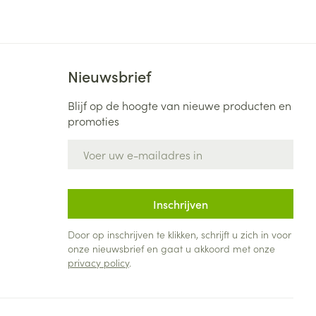
Bed
ng zon
Doorliggen - decubitis
Toon meer
ie
Urinewegen
Nieuwsbrief
id, spanning
Stoppen met roken
Blijf op de hoogte van nieuwe producten en
promoties
 en intieme
Gezichtsreiniging -
ontschminken
n Orthopedie
Instrumenten
E-mail adres
sche
n anticonceptie
Reinigingsmelk, - crème, -
Anti tumor middelen
olie en gel
jn
Inschrijven
Tonic - lotion
zorging
Anesthesie
Micellair water
Door op inschrijven te klikken, schrijft u zich in voor
onze nieuwsbrief en gaat u akkoord met onze
Specifiek voor de ogen
privacy policy
.
t
ie
Diverse geneesmiddelen
Toon meer